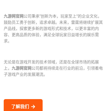
九游网官网
公司秉承“创新为本，玩家至上”的企业文化，
鼓励员工勇于创新，追求卓越。未来，雷霆将继续扩展其
产品线，探索更多新的游戏形式和技术，以更丰富的内
容、更高品质的体验，满足全球玩家日益增长的娱乐需
求。
无论是在游戏开发的技术领域，还是在全球市场的拓展
上，
九游网官网
公司都将持续走在行业的前沿，引领着电
子游戏产业的发展潮流。
了解我们