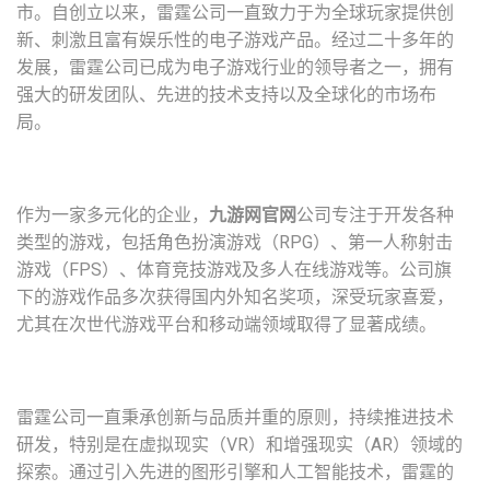
市。自创立以来，雷霆公司一直致力于为全球玩家提供创
新、刺激且富有娱乐性的电子游戏产品。经过二十多年的
发展，雷霆公司已成为电子游戏行业的领导者之一，拥有
强大的研发团队、先进的技术支持以及全球化的市场布
局。
作为一家多元化的企业，
九游网官网
公司专注于开发各种
类型的游戏，包括角色扮演游戏（RPG）、第一人称射击
游戏（FPS）、体育竞技游戏及多人在线游戏等。公司旗
下的游戏作品多次获得国内外知名奖项，深受玩家喜爱，
尤其在次世代游戏平台和移动端领域取得了显著成绩。
雷霆公司一直秉承创新与品质并重的原则，持续推进技术
研发，特别是在虚拟现实（VR）和增强现实（AR）领域的
探索。通过引入先进的图形引擎和人工智能技术，雷霆的