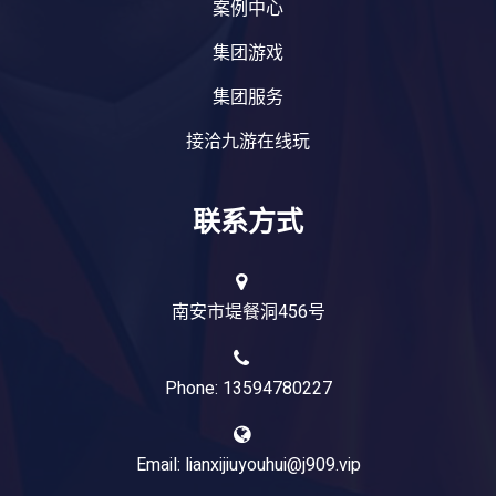
案例中心
集团游戏
集团服务
接洽九游在线玩
联系方式
南安市堤餐洞456号
Phone: 13594780227
Email: lianxijiuyouhui@j909.vip