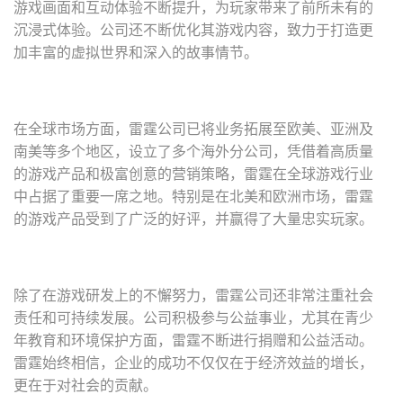
游戏画面和互动体验不断提升，为玩家带来了前所未有的
沉浸式体验。公司还不断优化其游戏内容，致力于打造更
加丰富的虚拟世界和深入的故事情节。
在全球市场方面，雷霆公司已将业务拓展至欧美、亚洲及
南美等多个地区，设立了多个海外分公司，凭借着高质量
的游戏产品和极富创意的营销策略，雷霆在全球游戏行业
中占据了重要一席之地。特别是在北美和欧洲市场，雷霆
的游戏产品受到了广泛的好评，并赢得了大量忠实玩家。
除了在游戏研发上的不懈努力，雷霆公司还非常注重社会
责任和可持续发展。公司积极参与公益事业，尤其在青少
年教育和环境保护方面，雷霆不断进行捐赠和公益活动。
雷霆始终相信，企业的成功不仅仅在于经济效益的增长，
更在于对社会的贡献。