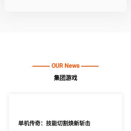
OUR News
集团游戏
单机传奇：技能切割焕新斩击