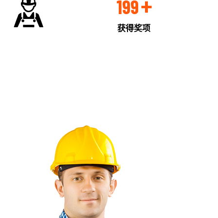
+
199
获得奖项